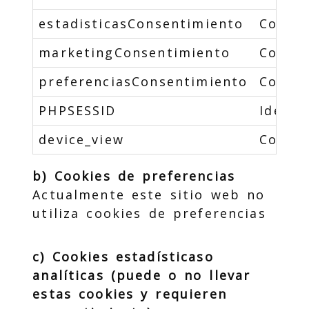
estadisticasConsentimiento
Contro
marketingConsentimiento
Contro
preferenciasConsentimiento
Contro
PHPSESSID
Identi
device_view
Contro
b) Cookies de preferencias
Actualmente este sitio web no
utiliza cookies de preferencias
c) Cookies estadísticaso
analíticas (puede o no llevar
estas cookies y requieren