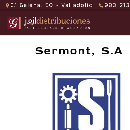
C/ Galena, 50 -
Valladolid
983 213
Sermont, S.A